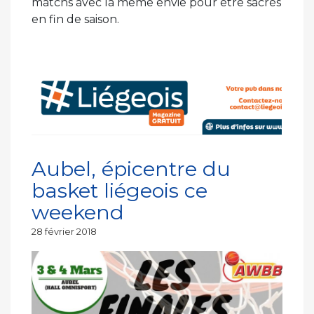
matchs avec la même envie pour être sacrés
en fin de saison.
Aubel, épicentre du
basket liégeois ce
weekend
Publié
28 février 2018
le