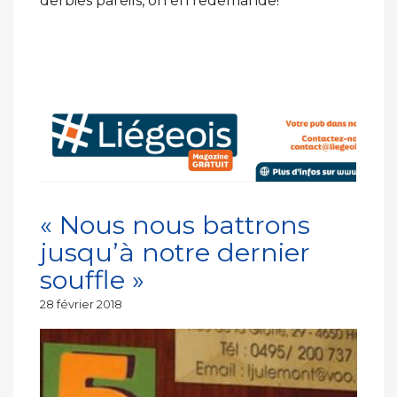
derbies pareils, on en redemande!
« Nous nous battrons
jusqu’à notre dernier
souffle »
Publié
28 février 2018
le