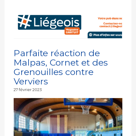
Parfaite réaction de
Malpas, Cornet et des
Grenouilles contre
Verviers
Publié
27 février 2023
le