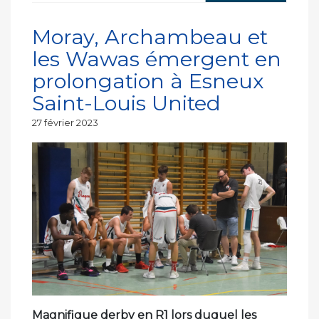
Moray, Archambeau et
les Wawas émergent en
prolongation à Esneux
Saint-Louis United
Publié
27 février 2023
le
Magnifique derby en R1 lors duquel les