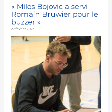
« Milos Bojovic a servi
Romain Bruwier pour le
buzzer »
Publié
27 février 2023
le