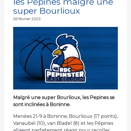
les Pépines malgré une
super Bourlioux
Publié
26 février 2023
le
Malgré une super Bourlioux, les Pepines se
sont inclinées à Boninne.
Menées 21-9 à Boninne, Bourlioux (17 points),
Vanaubel (10), van Bladel (8) et les Pépines
allaient parfaitement réagir pour recoller