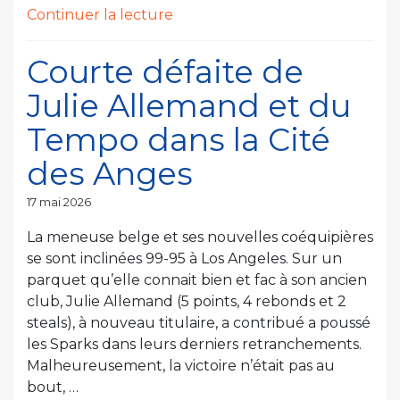
de
Continuer la lecture
« Retour
victorieux
Courte défaite de
pour
Julie Allemand et du
Julie
Allemand »
Tempo dans la Cité
des Anges
Publié
17 mai 2026
le
La meneuse belge et ses nouvelles coéquipières
se sont inclinées 99-95 à Los Angeles. Sur un
parquet qu’elle connait bien et fac à son ancien
club, Julie Allemand (5 points, 4 rebonds et 2
steals), à nouveau titulaire, a contribué a poussé
les Sparks dans leurs derniers retranchements.
Malheureusement, la victoire n’était pas au
bout, …