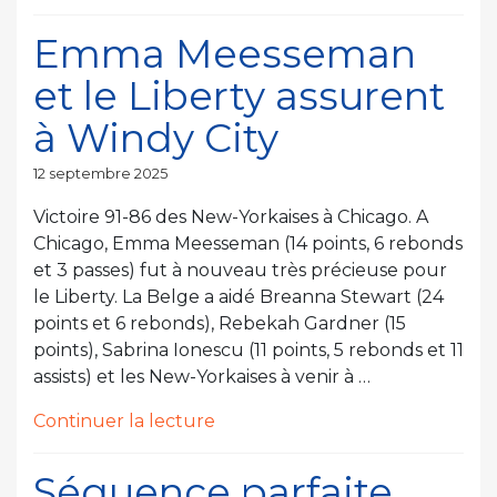
« Les
New-
Emma Meesseman
Yorkaises
et le Liberty assurent
victorieuses
en
à Windy City
prolongation
à
Publié
12 septembre 2025
le
Phoenix
Victoire 91-86 des New-Yorkaises à Chicago. A
pour
Chicago, Emma Meesseman (14 points, 6 rebonds
le
et 3 passes) fut à nouveau très précieuse pour
Game
le Liberty. La Belge a aidé Breanna Stewart (24
1
points et 6 rebonds), Rebekah Gardner (15
des
points), Sabrina Ionescu (11 points, 5 rebonds et 11
Playoffs
assists) et les New-Yorkaises à venir à …
! »
de
Continuer la lecture
« Emma
Meesseman
Séquence parfaite