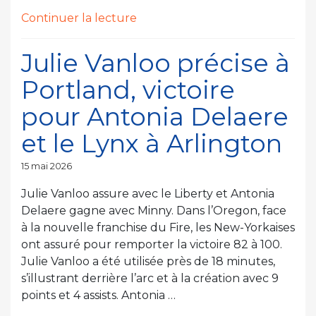
de
Continuer la lecture
« Courte
défaite
Julie Vanloo précise à
de
Portland, victoire
Julie
Allemand
pour Antonia Delaere
et
et le Lynx à Arlington
du
Tempo
Publié
15 mai 2026
dans
le
la
Julie Vanloo assure avec le Liberty et Antonia
Cité
Delaere gagne avec Minny. Dans l’Oregon, face
des
à la nouvelle franchise du Fire, les New-Yorkaises
Anges »
ont assuré pour remporter la victoire 82 à 100.
Julie Vanloo a été utilisée près de 18 minutes,
s’illustrant derrière l’arc et à la création avec 9
points et 4 assists. Antonia …