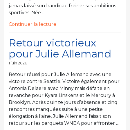
jamais laissé son handicap freiner ses ambitions
sportives. Née …
de
Continuer la lecture
« « Le
sport
Retour victorieux
est
pour Julie Allemand
un
super
Publié
1 juin 2026
moyen
le
pour
Retour réussi pour Julie Allemand avec une
trouver
victoire contre Seattle. Victoire également pour
sa
Antonia Delaere avec Minny mais défaite en
place
revanche pour Kyara Linskens et le Mercury à
dans
Brooklyn. Après quinze jours d’absence et cinq
la
rencontres manquées suite à une petite
société » »
élongation à l’aine, Julie Allemand faisait son
retour sur les parquets WNBA pour affronter …