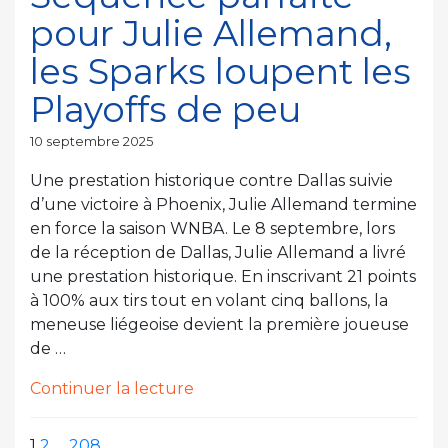
et
pour Julie Allemand,
le
Liberty
les Sparks loupent les
assurent
Playoffs de peu
à
Windy
Publié
10 septembre 2025
City »
le
Une prestation historique contre Dallas suivie
d’une victoire à Phoenix, Julie Allemand termine
en force la saison WNBA. Le 8 septembre, lors
de la réception de Dallas, Julie Allemand a livré
une prestation historique. En inscrivant 21 points
à 100% aux tirs tout en volant cinq ballons, la
meneuse liégeoise devient la première joueuse
de …
de
Continuer la lecture
« Séquence
parfaite
Page
Page
Page
Page
1
2
…
208