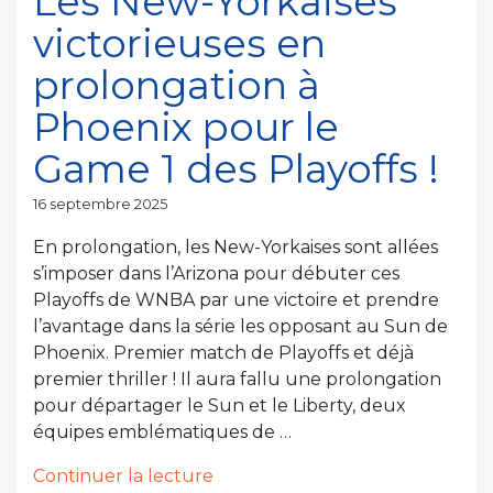
Les New-Yorkaises
Yorkaises
victorieuses en
coulent
contre
prolongation à
le
Phoenix pour le
Mercury,
Emma
Game 1 des Playoffs !
Meesseman
seule
Publié
16 septembre 2025
à
le
En prolongation, les New-Yorkaises sont allées
surnager
s’imposer dans l’Arizona pour débuter ces
! »
Playoffs de WNBA par une victoire et prendre
l’avantage dans la série les opposant au Sun de
Phoenix. Premier match de Playoffs et déjà
premier thriller ! Il aura fallu une prolongation
pour départager le Sun et le Liberty, deux
équipes emblématiques de …
de
Continuer la lecture