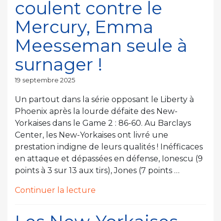
coulent contre le
éliminées
des
Mercury, Emma
Playoffs »
Meesseman seule à
surnager !
Publié
19 septembre 2025
le
Un partout dans la série opposant le Liberty à
Phoenix après la lourde défaite des New-
Yorkaises dans le Game 2 : 86-60. Au Barclays
Center, les New-Yorkaises ont livré une
prestation indigne de leurs qualités ! Inéfficaces
en attaque et dépassées en défense, Ionescu (9
points à 3 sur 13 aux tirs), Jones (7 points …
de
Continuer la lecture
« Les
New-