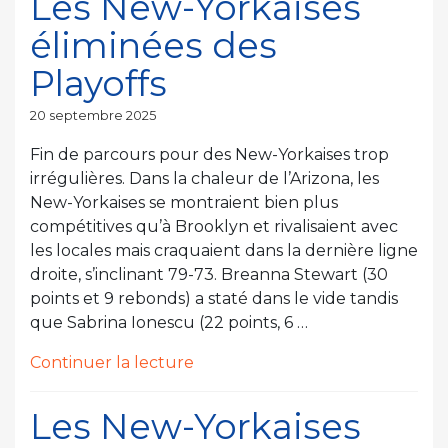
Les New-Yorkaises
du
éliminées des
CP
Liège
Playoffs
! »
Publié
20 septembre 2025
le
Fin de parcours pour des New-Yorkaises trop
irrégulières. Dans la chaleur de l’Arizona, les
New-Yorkaises se montraient bien plus
compétitives qu’à Brooklyn et rivalisaient avec
les locales mais craquaient dans la dernière ligne
droite, s’inclinant 79-73. Breanna Stewart (30
points et 9 rebonds) a staté dans le vide tandis
que Sabrina Ionescu (22 points, 6 …
de
Continuer la lecture
« Les
New-
Les New-Yorkaises
Yorkaises