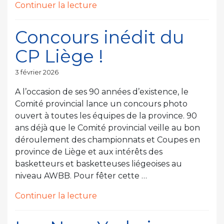
de
Continuer la lecture
« Julie
Vanloo
Concours inédit du
précise
CP Liège !
à
Portland,
Publié
3 février 2026
victoire
le
pour
A l’occasion de ses 90 années d’existence, le
Antonia
Comité provincial lance un concours photo
Delaere
ouvert à toutes les équipes de la province. 90
et
ans déjà que le Comité provincial veille au bon
le
déroulement des championnats et Coupes en
Lynx
province de Liège et aux intérêts des
à
basketteurs et basketteuses liégeoises au
Arlington »
niveau AWBB. Pour fêter cette …
de
Continuer la lecture
« Concours
inédit