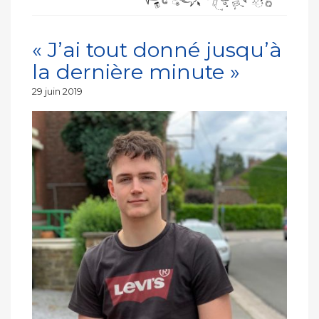
« J’ai tout donné jusqu’à
la dernière minute »
Publié
29 juin 2019
le