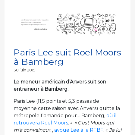
Paris Lee suit Roel Moors
à Bamberg
Publié
30 juin 2019
le
Le meneur américain d’Anvers suit son
entraineur à Bamberg.
Paris Lee (11,5 points et 5,3 passes de
moyenne cette saison avec Anvers) quitte la
métropole flamande pour… Bamberg,
où il
retrouvera Roel Moors
. « »
C’est Moors qui
m’a convaincu
« ,
avoue Lee à la RTBF
. «
Je lui