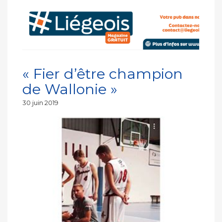
« Fier d’être champion
de Wallonie »
Publié
30 juin 2019
le