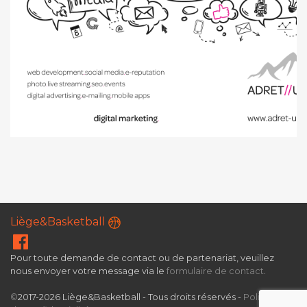
Liège&Basketball
Pour toute demande de contact ou de partenariat, veuillez
nous envoyer votre message via le
formulaire de contact
.
©
2017-2026 Liège&Basketball - Tous droits réservés -
Politique