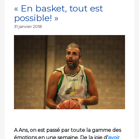
« En basket, tout est
possible! »
Publié
31 janvier 2018
le
A Ans, on est passé par toute la gamme des
émotions en une semaine. De la joie d’
avoir