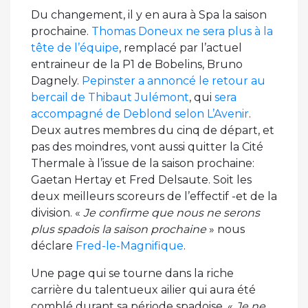
Du changement, il y en aura à Spa la saison
prochaine.
Thomas Doneux ne sera plus à la
tête de l’équipe
, remplacé par l’actuel
entraineur de la P1 de Bobelins, Bruno
Dagnely.
Pepinster a annoncé le retour au
bercail de Thibaut Julémont
, qui
sera
accompagné de Deblond selon L’Avenir
.
Deux autres membres du cinq de départ, et
pas des moindres, vont aussi quitter la Cité
Thermale à l’issue de la saison prochaine:
Gaetan Hertay et Fred Delsaute. Soit les
deux meilleurs scoreurs de l’effectif -et de la
division. «
Je confirme que nous ne serons
plus spadois la saison prochaine
» nous
déclare
Fred-le-Magnifique
.
Une page qui se tourne dans la riche
carrière du talentueux ailier qui aura été
comblé durant sa période spadoise. «
Je ne