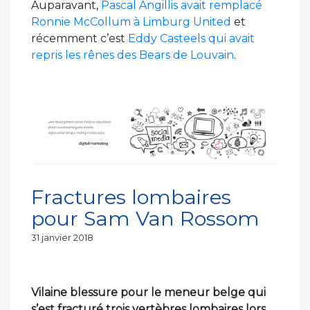
Auparavant,
Pascal Angillis avait remplacé
Ronnie McCollum à Limburg United
et
récemment c’est
Eddy Casteels qui avait
repris les rênes des Bears de Louvain
.
Fractures lombaires
pour Sam Van Rossom
Publié
31 janvier 2018
le
Vilaine blessure pour le meneur belge qui
s’est fracturé trois vertèbres lombaires lors