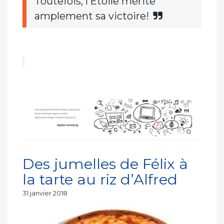
Toutefois, l’Etoile mérite
amplement sa victoire!
Des jumelles de Félix à
la tarte au riz d’Alfred
Publié
31 janvier 2018
le