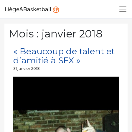
Liège&Basketball
Mois :
janvier 2018
« Beaucoup de talent et
d’amitié à SFX »
Publié
31 janvier 2018
le