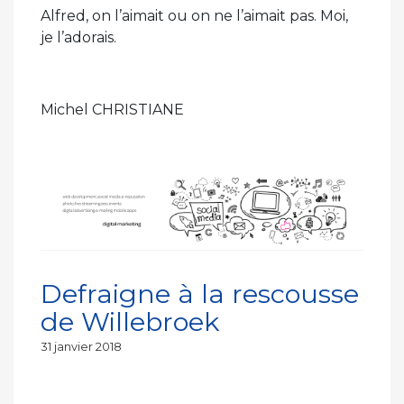
Alfred, on l’aimait ou on ne l’aimait pas. Moi,
je l’adorais.
Michel CHRISTIANE
Defraigne à la rescousse
de Willebroek
Publié
31 janvier 2018
le