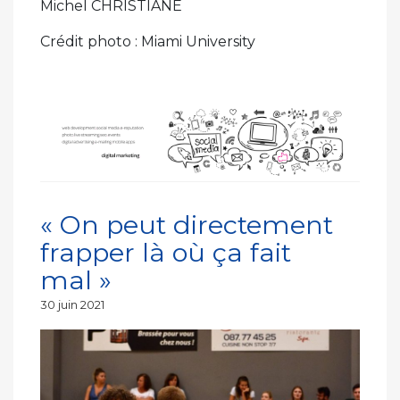
Michel CHRISTIANE
Crédit photo : Miami University
« On peut directement
frapper là où ça fait
mal »
Publié
30 juin 2021
le