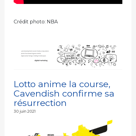
Crédit photo: NBA
Lotto anime la course,
Cavendish confirme sa
résurrection
Publié
30 juin 2021
le