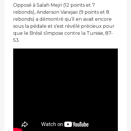
Opposé à Salah Mejri (12 points et 7
rebonds), Anderson Varejao (9 points et 8
rebonds) a démontré qu’il en avait encore
sous la pédale et s’est révélé précieux pour
que le Brésil s’impose contre la Tunisie, 87-
53.