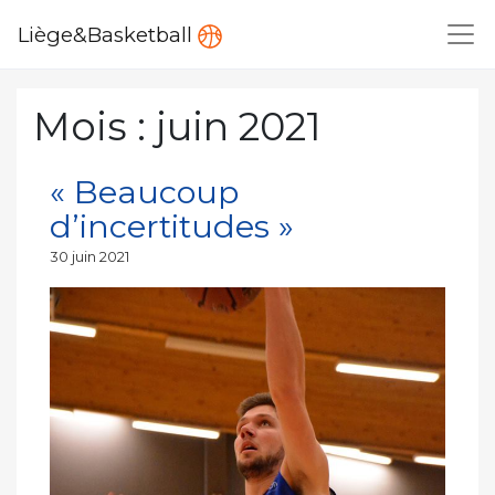
Liège&Basketball
Mois :
juin 2021
« Beaucoup
d’incertitudes »
Publié
30 juin 2021
le