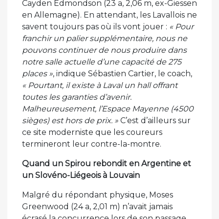
Cayden Edmondson (23 a, 2,06 m, ex-Giessen
en Allemagne). En attendant, les Lavallois ne
savent toujours pas où ils vont jouer :
« Pour
franchir un palier supplémentaire, nous ne
pouvons continuer de nous produire dans
notre salle actuelle d’une capacité de 275
places »
, indique Sébastien Cartier, le coach,
« Pourtant, il existe à Laval un hall offrant
toutes les garanties d’avenir.
Malheureusement, l’Espace Mayenne (4500
sièges) est hors de prix. »
C’est d’ailleurs sur
ce site moderniste que les coureurs
termineront leur contre-la-montre.
Quand un Spirou rebondit en Argentine et
un Slovéno-Liégeois à Louvain
Malgré du répondant physique, Moses
Greenwood (24 a, 2,01 m) n’avait jamais
écrasé la concurrence lors de son passage