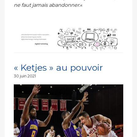
ne faut jamais abandonner.
«
« Ketjes » au pouvoir
Publié
30 juin 2021
le