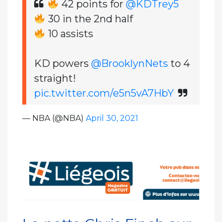
42 points for
@KDTrey5
30 in the 2nd half
10 assists
KD powers
@BrooklynNets
to 4
straight!
pic.twitter.com/e5n5vA7HbY
— NBA (@NBA)
April 30, 2021