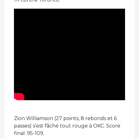
Zion Williamson (27 points, 8 rebonds et 6
passes) s’est fâché tout rouge à OKC. Score
final: 95-109.