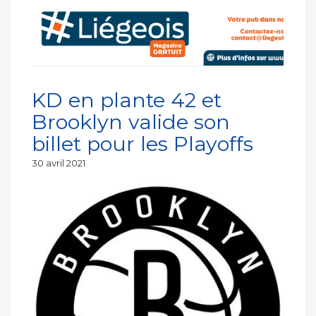
KD en plante 42 et
Brooklyn valide son
billet pour les Playoffs
Publié
30 avril 2021
le