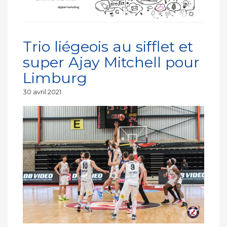
Trio liégeois au sifflet et
super Ajay Mitchell pour
Limburg
Publié
30 avril 2021
le