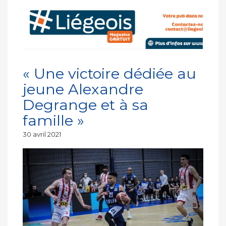
« Une victoire dédiée au
jeune Alexandre
Degrange et à sa
famille »
Publié
30 avril 2021
le