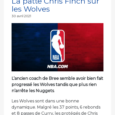
La patte Chris Finch sur
les Wolves
Publié
30 avril 2021
le
L’ancien coach de Bree semble avoir bien fait
progressé les Wolves tandis que plus rien
n’arrête les Nuggets
.
Les Wolves sont dans une bonne
dynamique. Malgré les 37 points, 6 rebonds
et 8 passes de Curry, les protégés de Chris