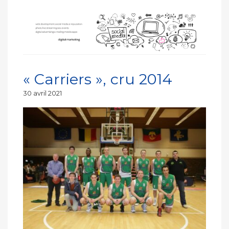
« Carriers », cru 2014
Publié
30 avril 2021
le