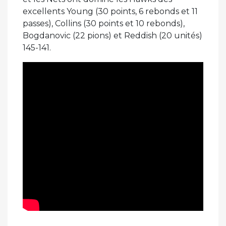
excellents Young (30 points, 6 rebonds et 11
passes), Collins (30 points et 10 rebonds),
Bogdanovic (22 pions) et Reddish (20 unités)
145-141.