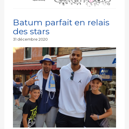
Batum parfait en relais
des stars
Publié
31 décembre 2020
le