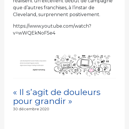
réalisent un excellent début de campagne
que d’autres franchises, à l’instar de
Cleveland, surprennent positivement.
https://www.youtube.com/watch?
v=wWQEkNoF5e4
« Il s’agit de douleurs
pour grandir »
Publié
30 décembre 2020
le