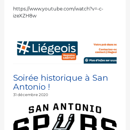
https://www.youtube.com/watch?v=-c-
izeXZH8w
Soirée historique à San
Antonio !
Publié
31 décembre 2020
le