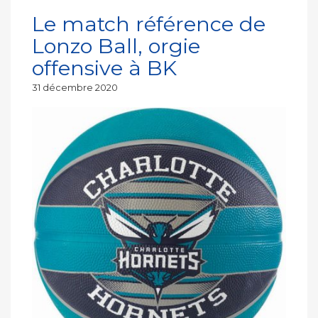
Le match référence de
Lonzo Ball, orgie
offensive à BK
Publié
31 décembre 2020
le