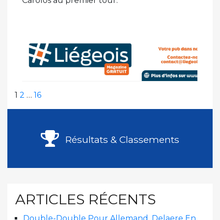
Carolos au premier tour.
Pagination
Page
Page
Page
Page
1
2
…
16
suivante
des
publications
Résultats & Classements
ARTICLES RÉCENTS
Double-Double Pour Allemand, Delaere En