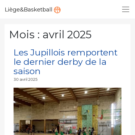
Liège&Basketball
Mois :
avril 2025
Les Jupillois remportent
le dernier derby de la
saison
Publié
30 avril 2025
le