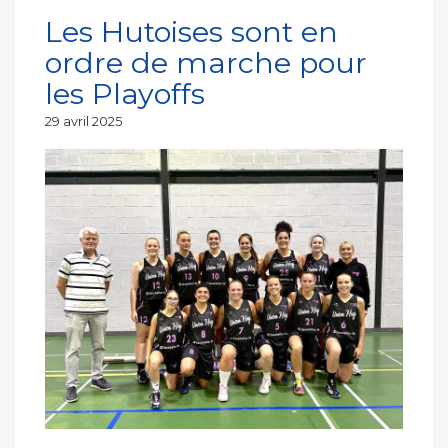
Les Hutoises sont en
ordre de marche pour
les Playoffs
Publié
29 avril 2025
le