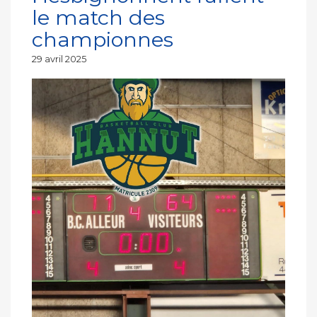
le match des
championnes
Publié
29 avril 2025
le