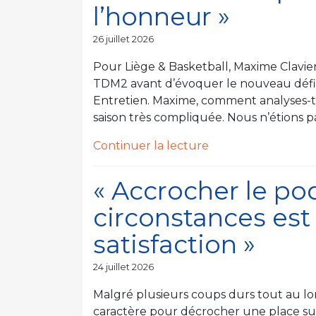
l’honneur »
avons
proposé
Publié
26 juillet 2026
un
le
très
Pour Liège & Basketball, Maxime Clavier 
beau
TDM2 avant d’évoquer le nouveau défi q
basket
Entretien. Maxime, comment analyses-t
collectif » »
saison très compliquée. Nous n’étions p
de
Continuer la lecture
« « Remettre
un
« Accrocher le po
peu
circonstances est
de
vert
satisfaction »
et
de
Publié
24 juillet 2026
le
blanc
Malgré plusieurs coups durs tout au long
à
caractère pour décrocher une place sur
l’honneur » »