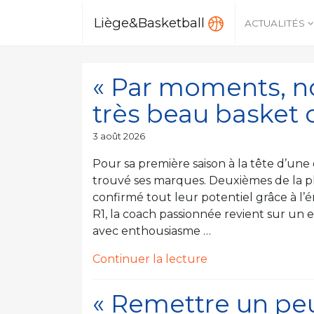
Liège&Basketball
ACTUALITÉS
« Par moments, n
très beau basket c
Publié
3 août 2026
le
Pour sa première saison à la tête d’un
trouvé ses marques. Deuxièmes de la ph
confirmé tout leur potentiel grâce à l’
R1, la coach passionnée revient sur un 
avec enthousiasme …
de
Continuer la lecture
« « Par
moments,
« Remettre un peu
nous