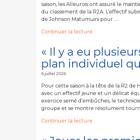
jamais » »
saison, les Alleurois ont assuré le main
du classement de la R2A. L’effectif sub
de Johnson Matumuini pour …
de
Continuer la lecture
« « La
refonte
« Il y a eu plusieur
des
plan individuel que
séries
AWBB
Publié
6 juillet 2026
apportera
le
son
Pour cette saison à la tête de la R2 de
lot
avec un effectif jeune et un délicat éq
d’incertitudes
exercice semé d’embûches, le technicien
et
groupe et se montre résolument tourné 
élèvera
de
Continuer la lecture
probablement
« « Il
le
y
niveau