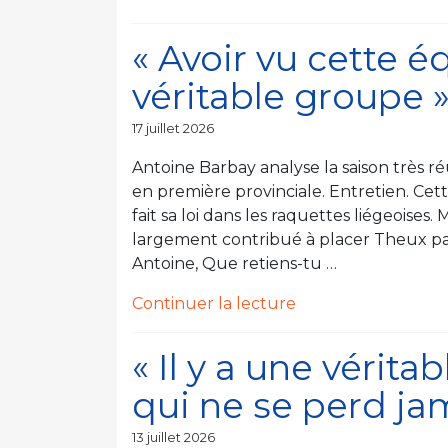
« « Le
groupe
« Avoir vu cette 
va
véritable groupe 
légèrement
changer
Publié
17 juillet 2026
avec
le
l’arrivée
Antoine Barbay analyse la saison très r
de
en première provinciale. Entretien. Cett
jeunes
fait sa loi dans les raquettes liégeoises
joueurs
largement contribué à placer Theux parm
talentueux
Antoine, Que retiens-tu …
et
de
Continuer la lecture
du
« « Avoir
coach
vu
Yannis
« Il y a une vérit
cette
Bouvier » »
qui ne se perd ja
équipe
devenir
Publié
13 juillet 2026
un