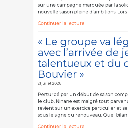
sur une campagne marquée par la solida
nouvelle saison pleine d’ambitions. Lors
de
Continuer la lecture
« « Accrocher
le
« Le groupe va l
podium
avec l’arrivée de 
malgré
les
talentueux et du 
circonstances
Bouvier »
est
une
Publié
21 juillet 2026
vraie
le
satisfaction » »
Perturbé par un début de saison compl
le club, Ninane est malgré tout parven
revient sur un exercice particulier et s
sous le signe du renouveau. Quel bilan 
de
Continuer la lecture