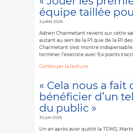
« Jouer les premi
a
de
équipe taillée pou
eu
la
plusieurs
compétition » »
Publié
3 juillet 2026
déclics,
le
tant
Adrien Charmetant revient sur cette sa
sur
autant au sein de la P1 que de la R1 des
le
Charmetant s’est montré indispensable,
plan
terminer l’exercice avec 9,4 points inscr
individuel
de
Continuer la lecture
que
« « Jouer
collectif » »
les
« Cela nous a fai
premiers
bénéficier d’un te
rôles
avec
du public »
une
équipe
Publié
30 juin 2026
le
taillée
Un an après avoir quitté la TDM2, Martin
pour