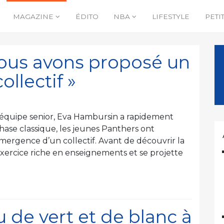
MAGAZINE
ÉDITO
NBA
LIFESTYLE
PETI
ous avons proposé un
ollectif »
e équipe senior, Eva Hambursin a rapidement
ase classique, les jeunes Panthers ont
émergence d’un collectif. Avant de découvrir la
exercice riche en enseignements et se projette
 de vert et de blanc à