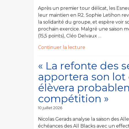
le
véritable
Après un premier tour délicat, les Esne
groupe » »
leur maintien en R2. Sophie Letihon re
la solidarité du groupe, et espère voir
prochain exercice. Malgré une saison 
(15,5 points), Cléo Delvaux …
de
Continuer la lecture
« « Il
y
« La refonte des 
a
apportera son lot 
une
véritable
élèvera probablem
cohésion
compétition »
humaine
qui
Publié
10 juillet 2026
ne
le
se
Nicolas Gerads analyse la saison des Al
perd
échéances des All Blacks avec un effec