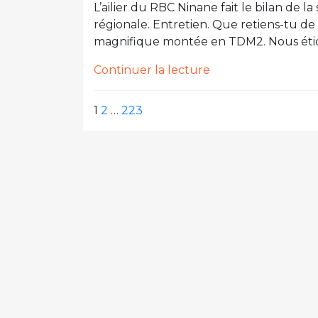
L’ailier du RBC Ninane fait le bilan de l
cela » »
régionale. Entretien. Que retiens-tu de 
magnifique montée en TDM2. Nous étion
de
Continuer la lecture
« « Cela
nous
Pagination
Page
Page
Page
Page
1
2
…
223
a
des
suivante
publications
fait
chaud
au
cœur
de
bénéficier
d’un
tel
soutien
du
club