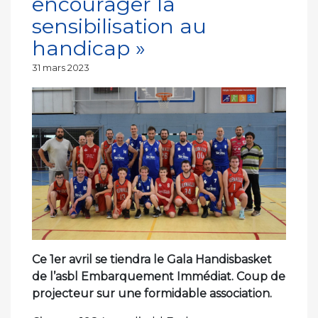
encourager la
sensibilisation au
handicap »
Publié
31 mars 2023
le
Ce 1er avril se tiendra le Gala Handisbasket
de l’asbl Embarquement Immédiat. Coup de
projecteur sur une formidable association.