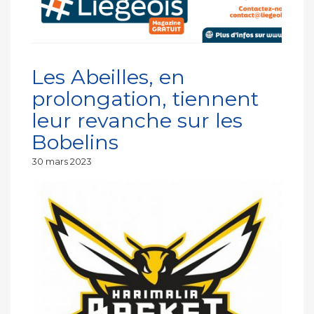
Les Abeilles, en
prolongation, tiennent
leur revanche sur les
Bobelins
Publié
30 mars 2023
le