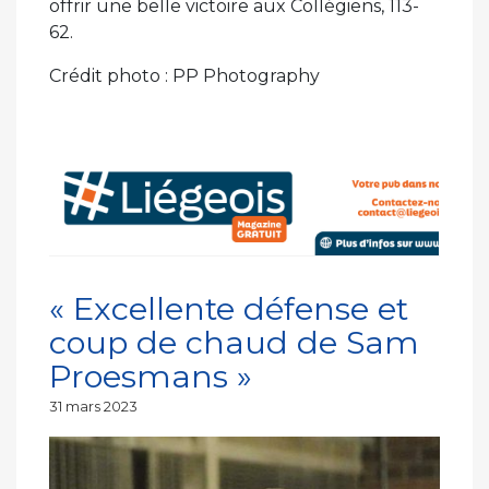
offrir une belle victoire aux Collégiens, 113-
62.
Crédit photo : PP Photography
« Excellente défense et
coup de chaud de Sam
Proesmans »
Publié
31 mars 2023
le