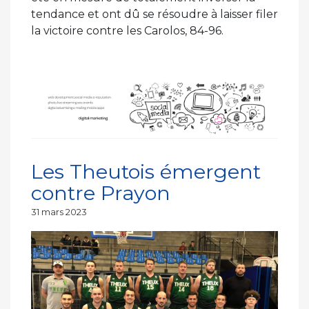
tendance et ont dû se résoudre à laisser filer
la victoire contre les Carolos, 84-96.
Les Theutois émergent
contre Prayon
Publié
31 mars 2023
le