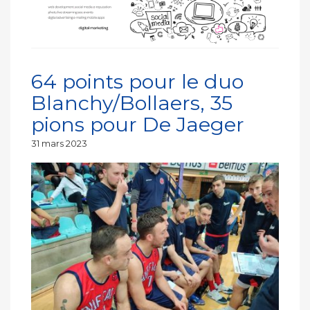
64 points pour le duo
Blanchy/Bollaers, 35
pions pour De Jaeger
Publié
31 mars 2023
le