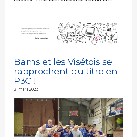
Bams et les Visétois se
rapprochent du titre en
P3C !
Publié
31 mars 2023
le