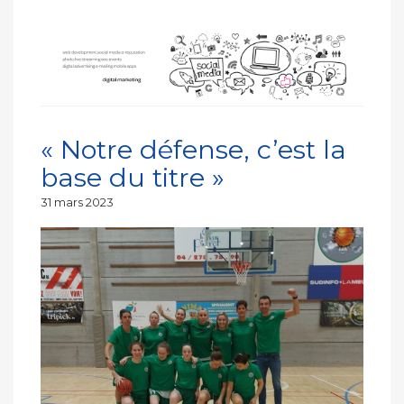
« Notre défense, c’est la
base du titre »
Publié
31 mars 2023
le