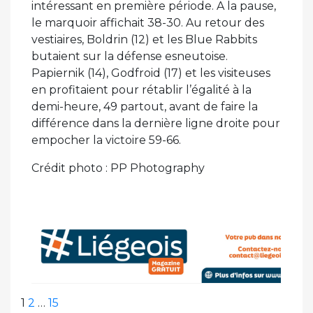
intéressant en première période. A la pause,
le marquoir affichait 38-30. Au retour des
vestiaires, Boldrin (12) et les Blue Rabbits
butaient sur la défense esneutoise.
Papiernik (14), Godfroid (17) et les visiteuses
en profitaient pour rétablir l’égalité à la
demi-heure, 49 partout, avant de faire la
différence dans la dernière ligne droite pour
empocher la victoire 59-66.
Crédit photo : PP Photography
Pagination
Page
Page
Page
Page
1
2
…
15