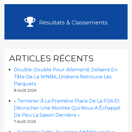
suivante
des
publications
Résultats & Classements
ARTICLES RÉCENTS
Double-Double Pour Allemand, Delaere En
Tête De La WNBA, Linskens Retrouve Les
Parquets
8 Août 2026
« Terminer À La Première Place De La P2A Et
Décrocher Une Montée Qui Nous A Échappé
De Peu La Saison Dernière »
7 Août 2026