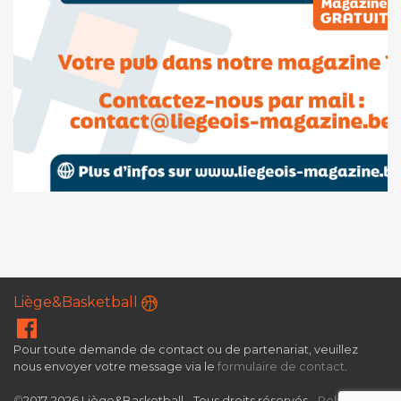
Liège&Basketball
Pour toute demande de contact ou de partenariat, veuillez
nous envoyer votre message via le
formulaire de contact
.
©
2017-2026 Liège&Basketball - Tous droits réservés -
Politique