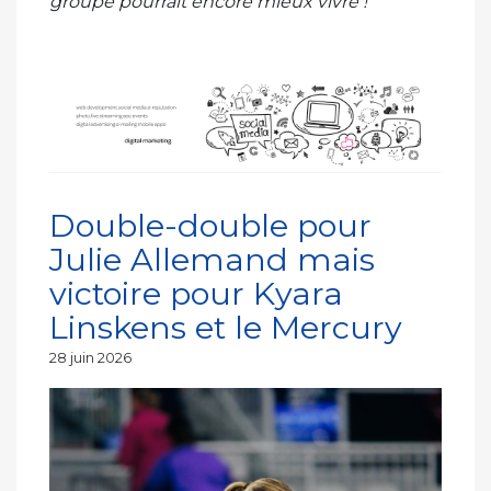
groupe pourrait encore mieux vivre !
Double-double pour
Julie Allemand mais
victoire pour Kyara
Linskens et le Mercury
Publié
28 juin 2026
le