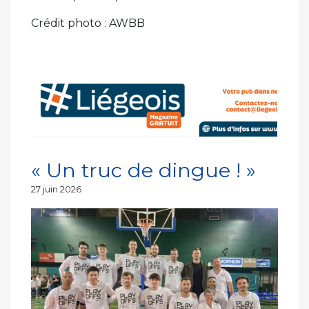
Crédit photo : AWBB
« Un truc de dingue ! »
Publié
27 juin 2026
le