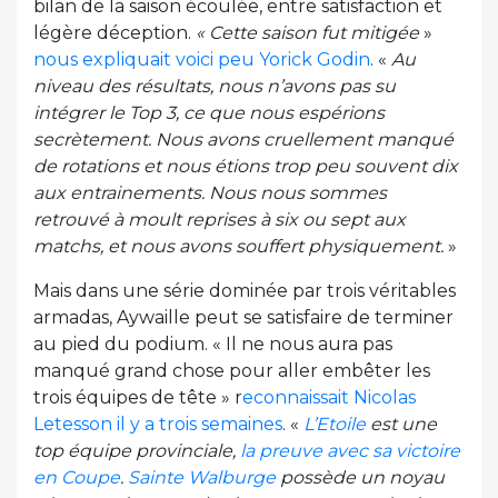
bilan de la saison écoulée, entre satisfaction et
légère déception.
« Cette saison fut mitigée
»
nous expliquait voici peu Yorick Godin
. «
Au
niveau des résultats, nous n’avons pas su
intégrer le Top 3, ce que nous espérions
secrètement. Nous avons cruellement manqué
de rotations et nous étions trop peu souvent dix
aux entrainements. Nous nous sommes
retrouvé à moult reprises à six ou sept aux
matchs, et nous avons souffert physiquement.
»
Mais dans une série dominée par trois véritables
armadas, Aywaille peut se satisfaire de terminer
au pied du podium. « Il ne nous aura pas
manqué grand chose pour aller embêter les
trois équipes de tête » r
econnaissait Nicolas
Letesson il y a trois semaines
. «
L’Etoile
est une
top équipe provinciale,
la preuve avec sa victoire
en Coupe
.
Sainte Walburge
possède un noyau