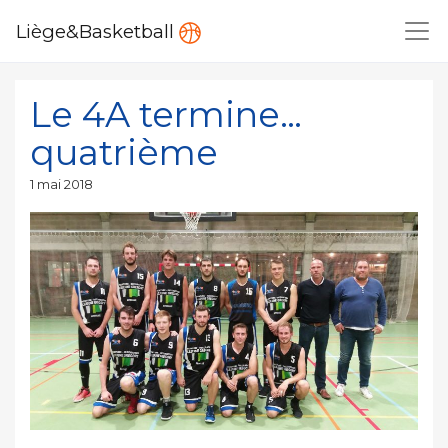
Liège&Basketball
Le 4A termine…
quatrième
Publié
1 mai 2018
le