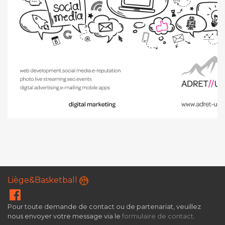
Liège&Basketball
Pour toute demande de contact ou de partenariat, veuillez
nous envoyer votre message via le
formulaire de contact
.