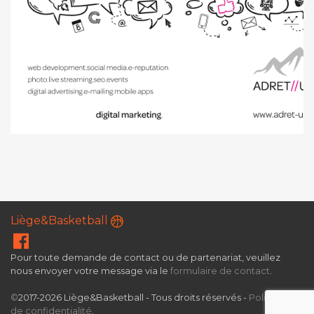
Liège&Basketball
Pour toute demande de contact ou de partenariat, veuillez
nous envoyer votre message via le
formulaire de contact
.
©
2017-2026 Liège&Basketball - Tous droits réservés -
Politique
de confidentialité
.