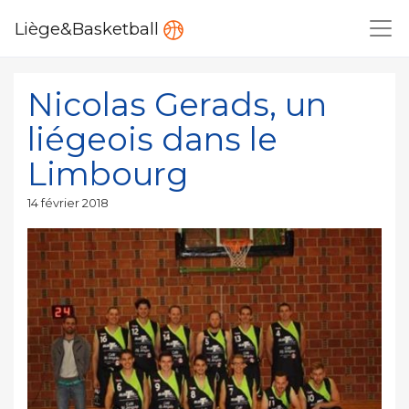
Liège&Basketball
Nicolas Gerads, un
liégeois dans le
Limbourg
Publié
14 février 2018
le