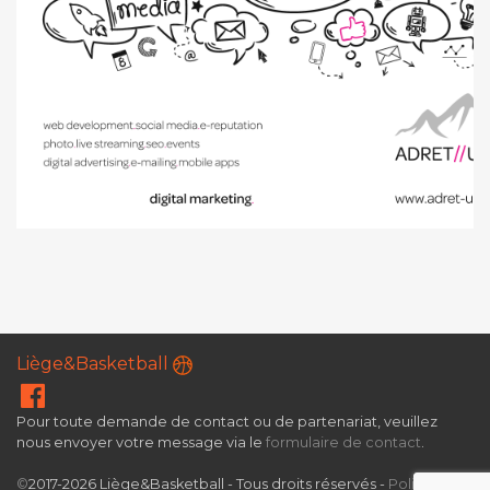
Liège&Basketball
Pour toute demande de contact ou de partenariat, veuillez
nous envoyer votre message via le
formulaire de contact
.
©
2017-2026 Liège&Basketball - Tous droits réservés -
Politique