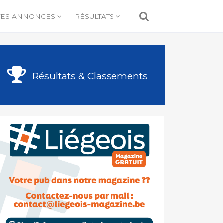
TES ANNONCES
RÉSULTATS
Résultats & Classements