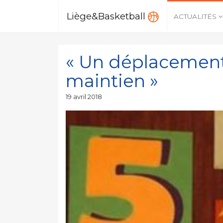
Liège&Basketball
ACTUALITÉS
« Un déplacement
maintien »
Publié
19 avril 2018
le