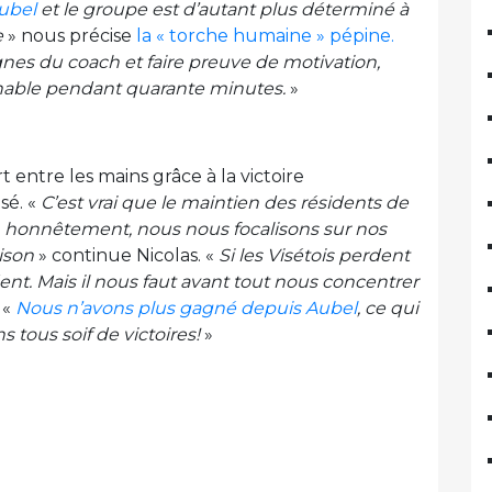
Aubel
et le groupe est d’autant plus déterminé à
e
» nous précise
la « torche humaine » pépine.
ignes du coach et faire preuve de motivation,
ochable pendant quarante minutes.
»
t entre les mains grâce à la victoire
sé. «
C’est vrai que le maintien des résidents de
, honnêtement, nous nous focalisons sur nos
ison
» continue Nicolas. «
Si les Visétois perdent
ent. Mais il nous faut avant tout nous concentrer
 «
Nous n’avons plus gagné depuis Aubel
, ce qui
 tous soif de victoires!
»