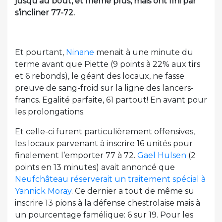
jusqu’au bout, et même plus, mais ont fini par
s’incliner 77-72.
Et pourtant,
Ninane
menait à une minute du
terme avant que Piette (9 points à 22% aux tirs
et 6 rebonds), le géant des locaux, ne fasse
preuve de sang-froid sur la ligne des lancers-
francs. Egalité parfaite, 61 partout! En avant pour
les prolongations.
Et celle-ci furent particulièrement offensives,
les locaux parvenant à inscrire 16 unités pour
finalement l’emporter 77 à 72.
Gael Hulsen
(2
points en 13 minutes) avait annoncé que
Neufchâteau réserverait un traitement spécial à
Yannick Moray
. Ce dernier a tout de même su
inscrire 13 pions à la défense chestrolaise mais à
un pourcentage famélique: 6 sur 19. Pour les