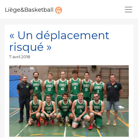
Liège&Basketball
« Un déplacement
risqué »
Publié
7 avril 2018
le