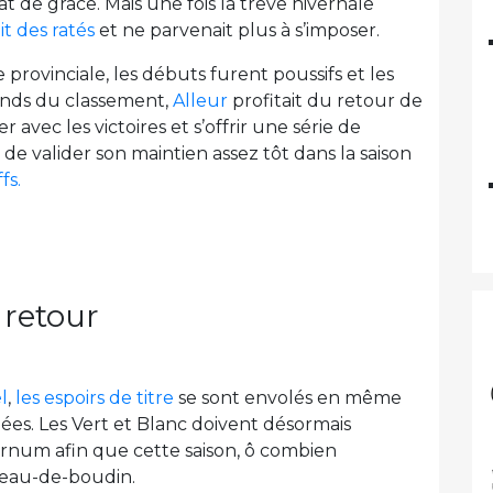
de grâce. Mais une fois la trêve hivernale
t des ratés
et ne parvenait plus à s’imposer.
provinciale, les débuts furent poussifs et les
éfonds du classement,
Alleur
profitait du retour de
avec les victoires et s’offrir une série de
e valider son maintien assez tôt dans la saison
fs.
 retour
l
,
les espoirs de titre
se sont envolés en même
ées. Les Vert et Blanc doivent désormais
barnum afin que cette saison, ô combien
 eau-de-boudin.