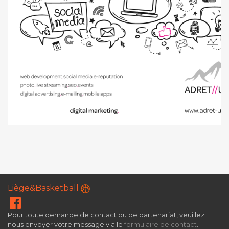
Liège&Basketball
Pour toute demande de contact ou de partenariat, veuillez
nous envoyer votre message via le
formulaire de contact
.