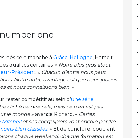
ut number one
es, dès ce dimanche à
Grâce-Hollogne
, Hamoir
des qualités certaines. «
Notre plus gros atout,
ueur-Président
. «
Chacun d’entre nous peut
tions. Notre autre avantage est que nous jouons
 et nous connaissons bien.
»
r rester compétitif au sein d’
une série
re cliché de dire cela, mais ce n’en est pas
tout le monde
» avance Richard. «
Certes,
 Mitchell
et ses coéquipiers vont encore perdre
moins bien classées
. » Et de conclure, bouclant
voyons chaque weekend, chaque formation est