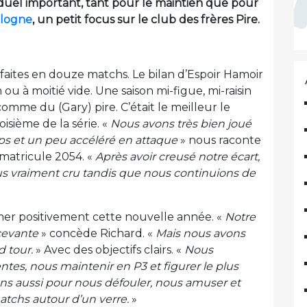
 duel important, tant pour le maintien que pour
llogne
, un petit focus sur le club des frères Pire.
éfaites en douze matchs. Le bilan d’Espoir Hamoir
n ou à moitié vide. Une saison mi-figue, mi-raisin
mme du (Gary) pire. C’était le meilleur le
roisième de la série. «
Nous avons très bien joué
s et un peu accéléré en attaque
» nous raconte
 matricule 2054. «
Après avoir creusé notre écart,
lus vraiment cru tandis que nous continuions de
amer positivement cette nouvelle année. «
Notre
cevante
» concède Richard. «
Mais nous avons
 tour.
» Avec des objectifs clairs. «
Nous
es, nous maintenir en P3 et figurer le plus
ns aussi pour nous défouler, nous amuser et
tchs autour d’un verre.
»