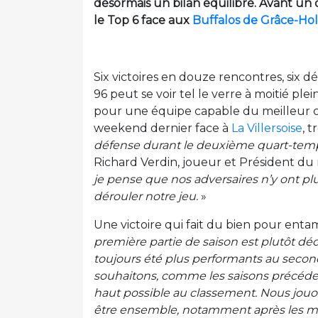
désormais un bilan équilibré. Avant un
le Top 6 face aux
Buffalos de Grâce-Ho
Six victoires en douze rencontres, six d
96 peut se voir tel le verre à moitié plei
pour une équipe capable du meilleur co
weekend dernier face à
La Villersoise
, t
défense durant le deuxième quart-temp
Richard Verdin, joueur et Président du
je pense que nos adversaires n’y ont p
dérouler notre jeu.
»
Une victoire qui fait du bien pour ent
première partie de saison est plutôt dé
toujours été plus performants au second
souhaitons, comme les saisons précédent
haut possible au classement. Nous jouo
être ensemble, notamment après les ma