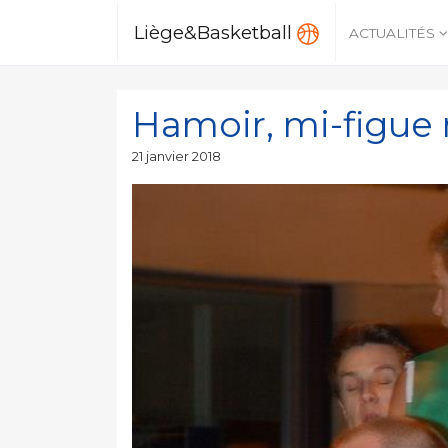
Liège&Basketball
ACTUALITÉS
Hamoir, mi-figue 
Publié
21 janvier 2018
le