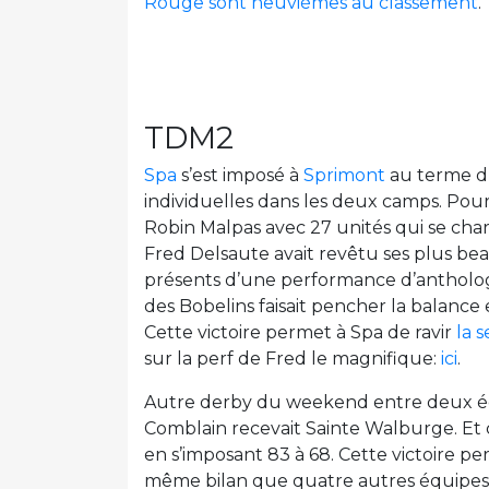
Rouge sont neuvièmes au classement
.
TDM2
Spa
s’est imposé à
Sprimont
au terme d
individuelles dans les deux camps. Pour 
Robin Malpas avec 27 unités qui se char
Fred Delsaute avait revêtu ses plus bea
présents d’une performance d’anthologie.
des Bobelins faisait pencher la balance 
Cette victoire permet à Spa de ravir
la s
sur la perf de Fred le magnifique:
ici
.
Autre derby du weekend entre deux éq
Comblain recevait Sainte Walburge. Et c’
en s’imposant 83 à 68. Cette victoire 
même bilan que quatre autres équipes de