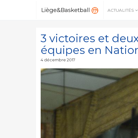
Liège&Basketball
ACTUALITÉS
3 victoires et deu
équipes en Natio
Publié
4 décembre 2017
le