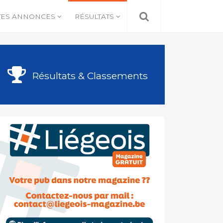
TES ANNONCES
RÉSULTATS
Résultats & Classements