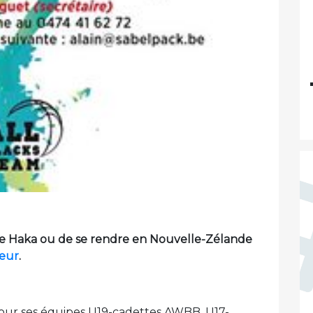
 le Haka ou de se rendre en Nouvelle-Zélande
leur
.
pour ses équipes U19-cadettes AWBB, U17-