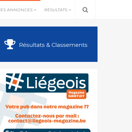
TES ANNONCES
RÉSULTATS
Résultats & Classements