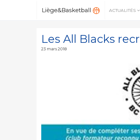
Liège&Basketball
ACTUALITÉS
Les All Blacks rec
Publié
23 mars 2018
le