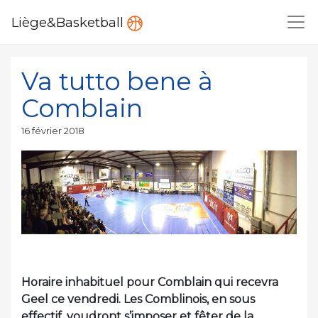
Liège&Basketball
Va tutto bene à
Comblain
Publié
16 février 2018
le
Horaire inhabituel pour Comblain qui recevra
Geel ce vendredi. Les Comblinois, en sous
effectif, voudront s’imposer et fêter de la