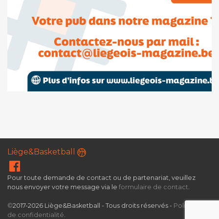
Liège&Basketball
Pour toute demande de contact ou de partenariat, veuillez
nous envoyer votre message via le
formulaire de contact
.
©
2017-2026 Liège&Basketball - Tous droits réservés -
Politique
de confidentialité
.