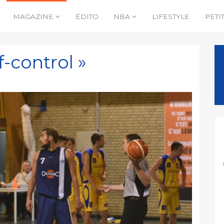
MAGAZINE
ÉDITO
NBA
LIFESTYLE
PETI
f-control »