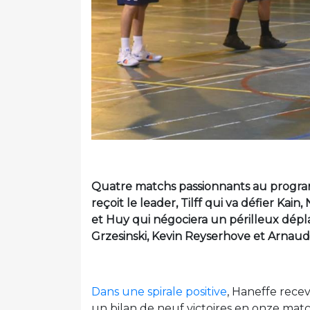
Quatre matchs passionnants au progr
reçoit le leader, Tilff qui va défier Kai
et Huy qui négociera un périlleux dép
Grzesinski, Kevin Reyserhove et Arnau
Dans une spirale positive
, Haneffe rece
un bilan de neuf victoires en onze matc