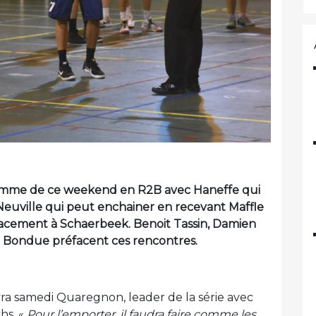
amme de ce weekend en R2B avec Haneffe qui
n, Neuville qui peut enchainer en recevant Maffle
lacement à Schaerbeek. Benoit Tassin, Damien
d Bondue préfacent ces rencontres.
vra samedi Quaregnon, leader de la série avec
hs. «
Pour l’emporter, il faudra faire comme les