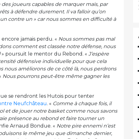
 des joueurs capables de marquer mais, par
ts à défendre durement. Il va falloir qu’on
« un contre un » car nous sommes en difficulté à
’a encore jamais perdu. «
Nous sommes pas mal
dons comment est classée notre défense, nous
l
» poursuit le mentor du Rebond. «
J’espère
ensité défensive individuelle pour que cela
ous nous améliorons de ce côté là, nous perdrons
 «
Nous pourrons peut-être même gagner les
 que se rendront les Hutois pour tenter
contre Neufchâteau
. «
Comme à chaque fois, il
trol et de jouer notre basket comme nous savons
raie présence au rebond et faire tourner un
nfie Arnaud Bondue. «
Notre pire ennemi n’est
produisons le même jeu que dimanche dernier,