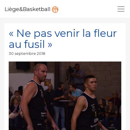
Liège&Basketball
« Ne pas venir la fleur
au fusil »
Publié
30 septembre 2018
le