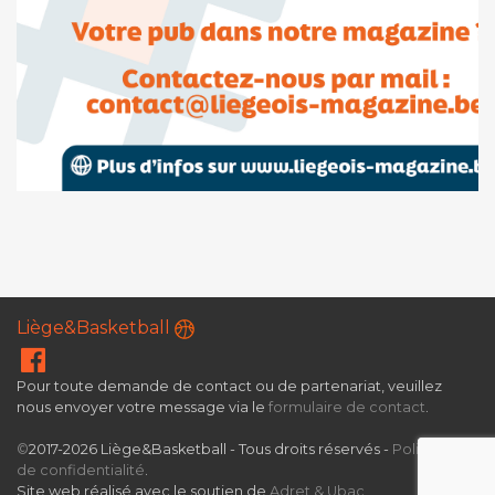
Liège&Basketball
Pour toute demande de contact ou de partenariat, veuillez
nous envoyer votre message via le
formulaire de contact
.
©
2017-2026 Liège&Basketball - Tous droits réservés -
Politique
de confidentialité
.
Site web réalisé avec le soutien de
Adret & Ubac