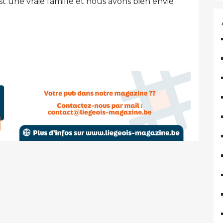
t une vraie famille et nous avons bien envie
.