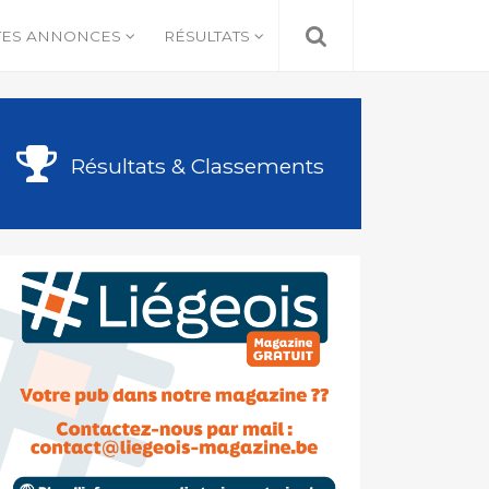
TES ANNONCES
RÉSULTATS
Résultats & Classements