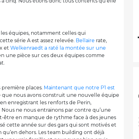
 à cinq. Nous étions donc tous contents qu’elle
s les équipes, notamment celles qui
ette série A est assez relevée.
Bellaire
rate,
ux et
Welkenraedt a raté la montée sur une
bien une pièce sur ces deux équipes comme
t.
es première places.
Maintenant que notre P1 est
ense que nous avons construit une nouvelle équipe
 enregistrant les renforts de Perin,
 Nous ne nous entrainons par contre qu’une
ut-être en manque de rythme face à des jeunes
é cette année sur des gars qui sont motivés et
in qu’en dehors. Les team building ont déjà