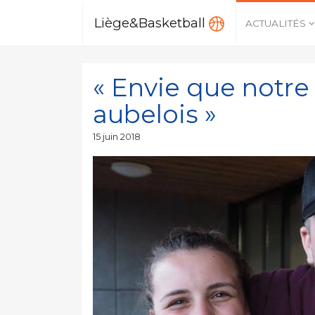
Liège&Basketball
ACTUALITÉS
« Envie que notre 
aubelois »
Publié
15 juin 2018
le