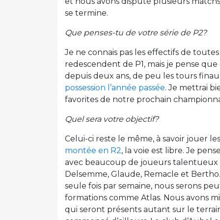
et nous avons disputé plusieurs matchs
se termine.
Que penses-tu de votre série de P2?
Je ne connais pas les effectifs de toute
redescendent de P1, mais je pense que c
depuis deux ans, de peu les tours fina
possession l’année passée
. Je mettrai 
favorites de notre prochain championna
Quel sera votre objectif?
Celui-ci reste le même, à savoir jouer l
montée en R2
, la voie est libre. Je p
avec beaucoup de joueurs talentueux en
Delsemme, Glaude, Remacle et Bertho.
seule fois par semaine, nous serons pe
formations comme Atlas. Nous avons mis
qui seront présents autant sur le terra