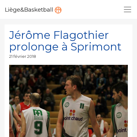
Liège&Basketball
Jérôme Flagothier
prolonge à Sprimont
Publié
21 février 2018
le