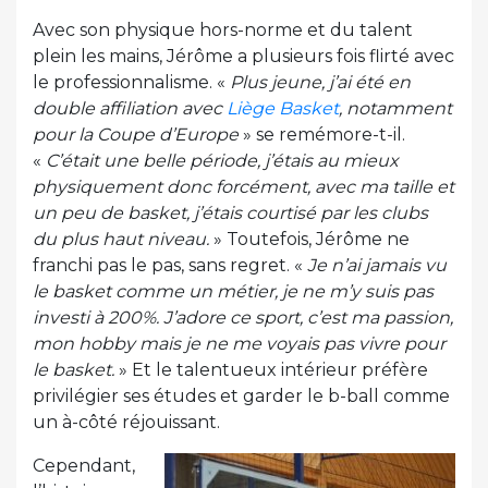
Avec son physique hors-norme et du talent
plein les mains, Jérôme a plusieurs fois flirté avec
le professionnalisme. «
Plus jeune, j’ai été en
double affiliation avec
Liège Basket
, notamment
pour la Coupe d’Europe
» se remémore-t-il.
«
C’était une belle période, j’étais au mieux
physiquement donc forcément, avec ma taille et
un peu de basket, j’étais courtisé par les clubs
du plus haut niveau.
» Toutefois, Jérôme ne
franchi pas le pas, sans regret. «
Je n’ai jamais vu
le basket comme un métier, je ne m’y suis pas
investi à 200%. J’adore ce sport, c’est ma passion,
mon hobby mais je ne me voyais pas vivre pour
le basket.
» Et le talentueux intérieur préfère
privilégier ses études et garder le b-ball comme
un à-côté réjouissant.
Cependant,