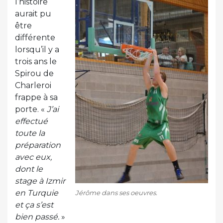
l’histoire
aurait pu
être
différente
lorsqu’il y a
trois ans le
Spirou de
Charleroi
frappe à sa
porte. «
J’ai
effectué
toute la
préparation
avec eux,
dont le
stage à Izmir
en Turquie
Jérôme dans ses oeuvres.
et ça s’est
bien passé.
»