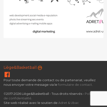
Liège&Basketball
Pour toute demande de contact ou de partenariat, veuillez
nous envoyer votre message via le
formulaire de contact
.
©
2017-2026 Liège&Basketball - Tous droits réservés -
Politique
de confidentialité
.
Site web réalisé avec le soutien de
Adret & Ubac