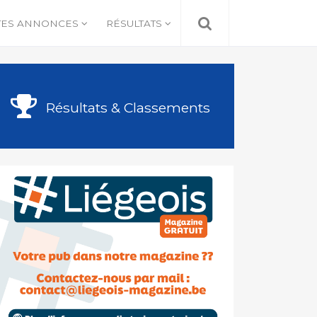
TES ANNONCES
RÉSULTATS
Résultats & Classements