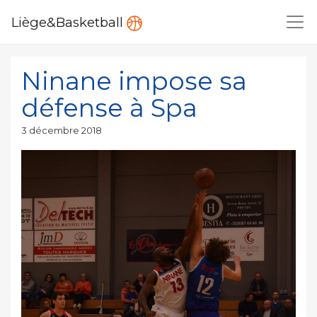
Liège&Basketball
Ninane impose sa
défense à Spa
Publié
3 décembre 2018
le