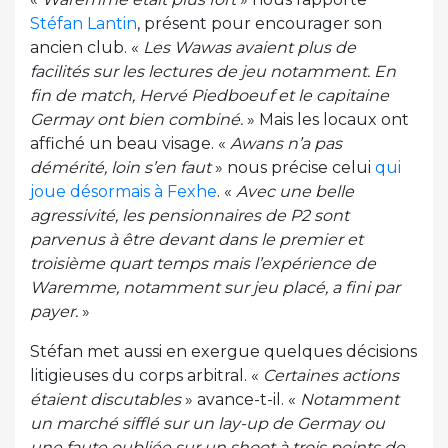
Stéfan Lantin
, présent pour encourager son
ancien club. «
Les Wawas avaient plus de
facilités sur les lectures de jeu notamment. En
fin de match, Hervé Piedboeuf et le capitaine
Germay ont bien combiné.
» Mais les locaux ont
affiché un beau visage. «
Awans n’a pas
démérité, loin s’en faut
» nous précise celui
qui
joue désormais à Fexhe
. «
Avec une belle
agressivité, les pensionnaires de P2 sont
parvenus à être devant dans le premier et
troisième quart temps mais l’expérience de
Waremme, notamment sur jeu placé, a fini par
payer.
»
Stéfan met aussi en exergue quelques décisions
litigieuses du corps arbitral. «
Certaines actions
étaient discutables
» avance-t-il. «
Notamment
un marché sifflé sur un lay-up de Germay ou
une faute oubliée sur un shoot à trois points de