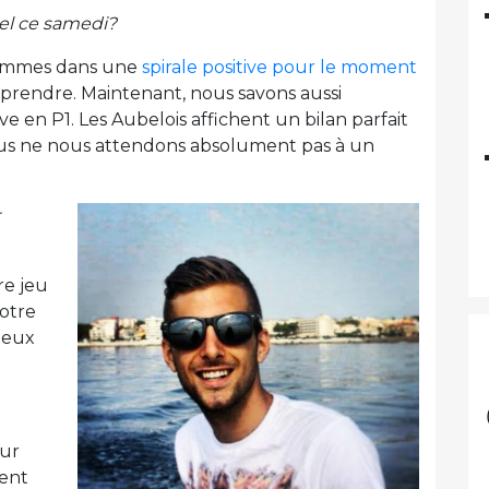
el ce samedi?
sommes dans une
spirale positive pour le moment
prendre. Maintenant, nous savons aussi
e en P1. Les Aubelois affichent un bilan parfait
ous ne nous attendons absolument pas à un
re jeu
notre
mieux
our
ment