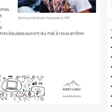
mmes
s
Kenny prend ses marques à Tilff.
s
e
res équipes auront du mal à nous arrêter.