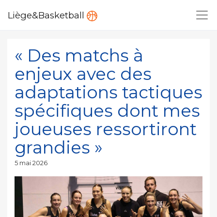
Liège&Basketball
« Des matchs à
enjeux avec des
adaptations tactiques
spécifiques dont mes
joueuses ressortiront
grandies »
Publié
5 mai 2026
le