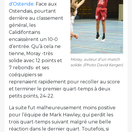
d’Ostende
. Face aux
Ostendais, pourtant
derrière au classement
général, les
Calidifontains
encaissèrent un 10-0
d’entrée. Qu’à cela ne
tienne, Moray -très
Moray, auteur d’un match
solide avec 12 points et
solide. (Photo David Kerger)
7 rebonds- et ses
coéquipiers se
reprenaient rapidement pour recoller au score
et terminer le premier quart-temps à deux
petits points, 24-22.
La suite fut malheureusement moins positive
pour l’équipe de Mark Hawley, qui perdit les
trois quart-temps suivant malgré une belle
réaction dans le dernier quart. Toutefois, si