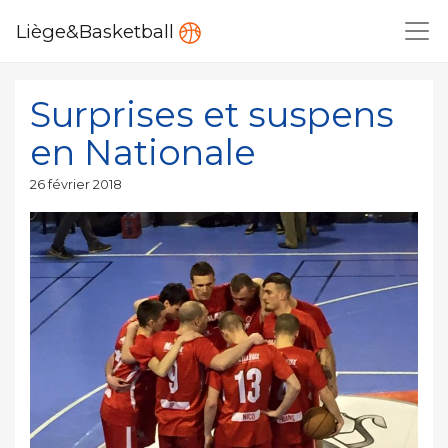
Liège&Basketball
Surprises et suspens
en Nationale
Publié
26 février 2018
le