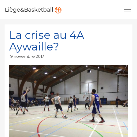
Liège&Basketball
La crise au 4A
Aywaille?
Publié
19 novembre 2017
le