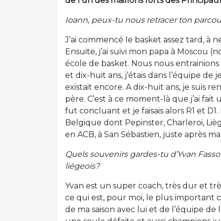
de l’un des maillons forts des Principaut
Ioann, peux-tu nous retracer ton parco
J’ai commencé le basket assez tard, à ne
Ensuite, j’ai suivi mon papa à Moscou (nd
école de basket. Nous nous entrainions 
et dix-huit ans, j’étais dans l’équipe d
existait encore. A dix-huit ans, je suis 
père. C’est à ce moment-là que j’ai fait 
fut concluant et je faisais alors R1 et D1
Belgique dont Pepinster, Charleroi, Liè
en ACB, à San Sébastien, juste après ma
Quels souvenirs gardes-tu d’Yvan Fassot
liégeois?
Yvan est un super coach, très dur et très 
ce qui est, pour moi, le plus important
de ma saison avec lui et de l’équipe de