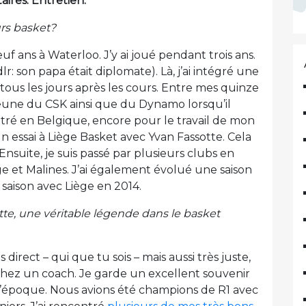
aires. Entretien.
urs basket?
uf ans à Waterloo. J’y ai joué pendant trois ans.
lr: son papa était diplomate). Là, j’ai intégré une
tous les jours après les cours. Entre mes quinze
e jeune du CSK ainsi que du Dynamo lorsqu’il
rentré en Belgique, encore pour le travail de mon
un essai à Liège Basket avec Yvan Fassotte. Cela
. Ensuite, je suis passé par plusieurs clubs en
ge et Malines. J’ai également évolué une saison
 saison avec Liège en 2014.
te, une véritable légende dans le basket
direct – qui que tu sois – mais aussi très juste,
 chez un coach. Je garde un excellent souvenir
 l’époque. Nous avions été champions de R1 avec