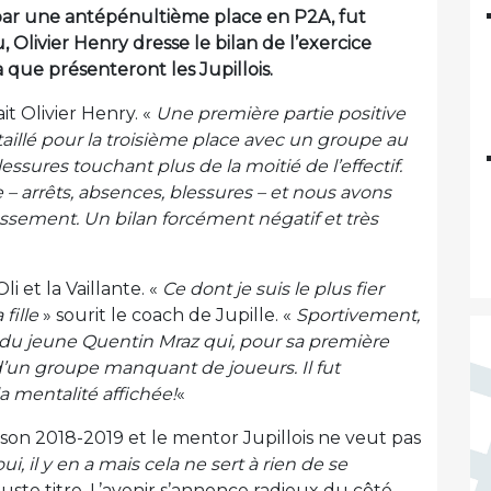
ée par une antépénultième place en P2A, fut
 Olivier Henry dresse le bilan de l’exercice
 que présenteront les Jupillois.
it Olivier Henry. «
Une première partie positive
illé pour la troisième place avec un groupe au
sures touchant plus de la moitié de l’effectif.
– arrêts, absences, blessures – et nous avons
ssement. Un bilan forcément négatif et très
i et la Vaillante. «
Ce dont je suis le plus fier
fille
» sourit le coach de Jupille. «
Sportivement,
 du jeune Quentin Mraz qui, pour sa première
d’un groupe manquant de joueurs. Il fut
a mentalité affichée!
«
ison 2018-2019 et le mentor Jupillois ne veut pas
ui, il y en a mais cela ne sert à rien de se
 juste titre. L’avenir s’annonce radieux du côté