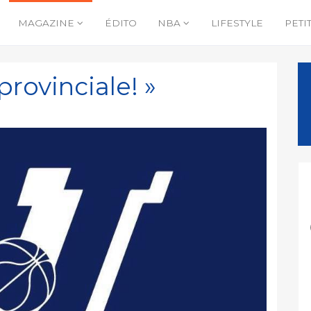
MAGAZINE
ÉDITO
NBA
LIFESTYLE
PETI
 provinciale! »