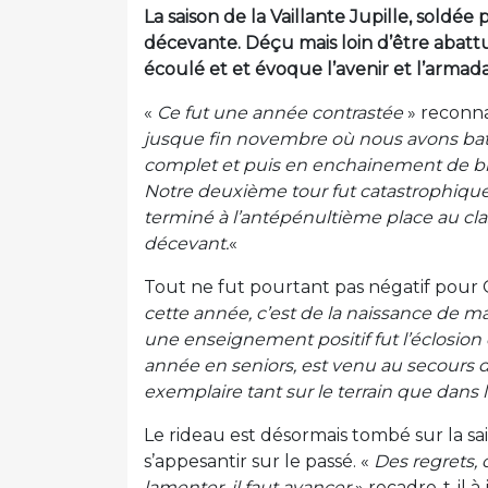
La saison de la Vaillante Jupille, sold
décevante. Déçu mais loin d’être abattu,
écoulé et et évoque l’avenir et l’armada
«
Ce fut une année contrastée
» reconna
jusque fin novembre où nous avons bata
complet et puis en enchainement de bles
Notre deuxième tour fut catastrophique 
terminé à l’antépénultième place au cla
décevant.
«
Tout ne fut pourtant pas négatif pour Ol
cette année, c’est de la naissance de ma 
une enseignement positif fut l’éclosion
année en seniors, est venu au secours 
exemplaire tant sur le terrain que dans l
Le rideau est désormais tombé sur la sa
s’appesantir sur le passé. «
Des regrets, o
lamenter, il faut avancer
» recadre-t-il à