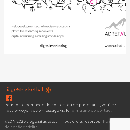
Liège&Basketball
Pour toute demande de contact ou de partenariat, veuillez
nous envoyer votre message via le
formulaire de contact
.
©
2017-2026 Liège&Basketball - Tous droits réservés -
Politique
de confidentialité
.