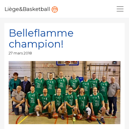
Liège&Basketball
Belleflamme
champion!
Publié
27 mars 2018
le