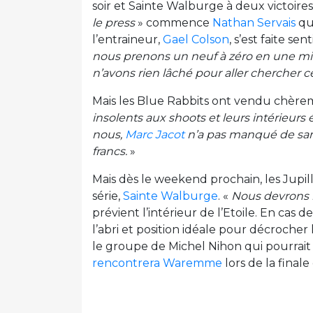
soir et Sainte Walburge à deux victoires
le press
» commence
Nathan Servais
qui
l’entraineur,
Gael Colson
, s’est faite sent
nous prenons un neuf à zéro en une min
n’avons rien lâché pour aller chercher cet
Mais les Blue Rabbits ont vendu chère
insolents aux shoots et leurs intérieurs é
nous,
Marc Jacot
n’a pas manqué de sang
francs.
»
Mais dès le weekend prochain, les Jupil
série,
Sainte Walburge
. «
Nous devrons r
prévient l’intérieur de l’Etoile. En cas 
l’abri et position idéale pour décrocher
le groupe de Michel Nihon qui pourrait 
rencontrera Waremme
lors de la final