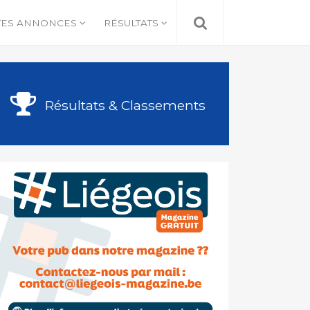
TES ANNONCES
RÉSULTATS
Résultats & Classements