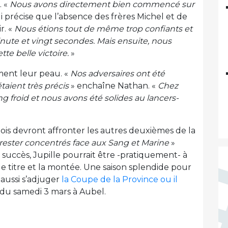
. «
Nous avons directement bien commencé sur
 précise que l’absence des frères Michel et de
ir. «
Nous étions tout de même trop confiants et
ute et vingt secondes. Mais ensuite, nous
te belle victoire.
»
ment leur peau. «
Nos adversaires ont été
taient très précis
» enchaîne Nathan. «
Chez
 froid et nous avons été solides au lancers-
lois devront affronter les autres deuxièmes de la
ester concentrés face aux Sang et Marine
»
de succès, Jupille pourrait être -pratiquement- à
 le titre et la montée. Une saison splendide pour
aussi s’adjuger
la Coupe de la Province ou il
e du samedi 3 mars à Aubel.