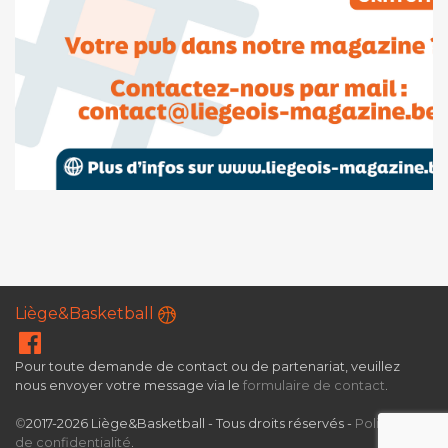
Liège&Basketball
Pour toute demande de contact ou de partenariat, veuillez
nous envoyer votre message via le
formulaire de contact
.
©
2017-2026 Liège&Basketball - Tous droits réservés -
Politique
de confidentialité
.