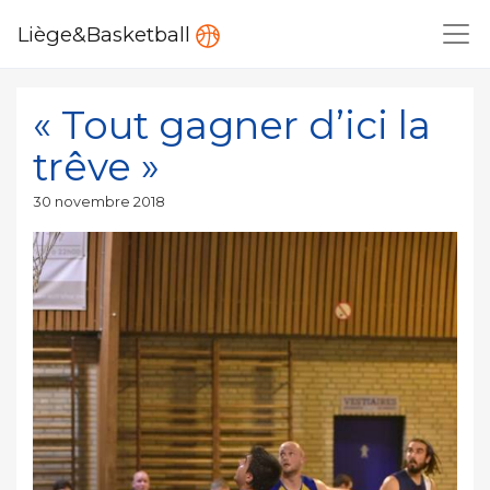
Liège&Basketball
« Tout gagner d’ici la
trêve »
Publié
30 novembre 2018
le